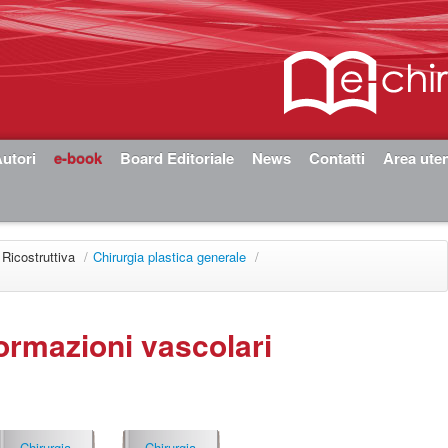
utori
e-book
Board Editoriale
News
Contatti
Area ute
 Ricostruttiva
/
Chirurgia plastica generale
/
ormazioni vascolari
Chirurgia
Chirurgia