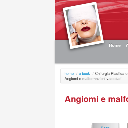
Home
A
home
/
e-book
/
Chirurgia Plastica e
Angiomi e malformazioni vascolari
Angiomi e malf
Parte