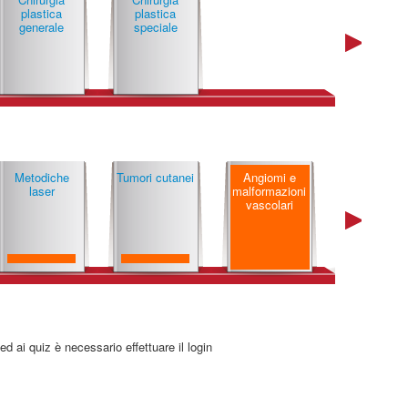
plastica
plastica
generale
speciale
Metodiche
Tumori cutanei
Angiomi e
Consens
laser
mal­for­ma­zio­ni
informato
vascolari
 ed ai quiz è necessario effettuare il login