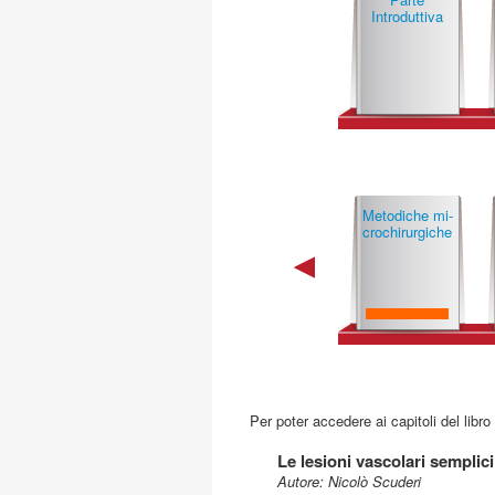
Introduttiva
che di
Espansione
Impianti
Metodiche mi­
se
tissutale
cro­chi­rur­gi­che
Per poter accedere ai capitoli del libro
Le lesioni vascolari semplici
Autore: Nicolò Scuderi