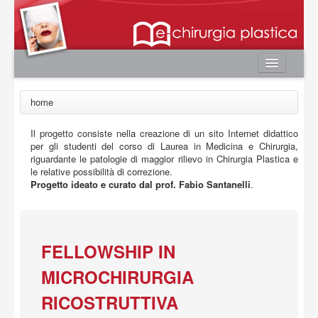
Home
home
Autori
Il progetto consiste nella creazione di un sito Internet didattico
e-book
per gli studenti del corso di Laurea in Medicina e Chirurgia,
Board Editoriale
riguardante le patologie di maggior rilievo in Chirurgia Plastica e
le relative possibilità di correzione.
News
Progetto ideato e curato dal prof. Fabio Santanelli
.
Contatti
Area utente
FELLOWSHIP IN
Login
MICROCHIRURGIA
Registrazione
Password smarrita
RICOSTRUTTIVA