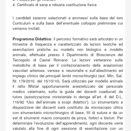
4. Certificato di sana e robusta costituzione fisica
I candidati saranno selezionati e ammessi sulla base del loro
Curriculum e sulla base dell’eventuale colloquio preliminare cui
verranno invitati.
Programma Didattico
: il percorso formativo sarà articolato in un
trimestre di frequenza e caratterizzato da lezioni teoriche ed
esercitazioni pratiche su modello non biologico e modello
animale, effettuate presso il Dipartimento di Bioscienze del
Tecnopolo di Castel Romano. Le lezioni verteranno sulle
metodiche di base per il confezionamento delle anastomosi
vascolari arteriose, venose e neurorrafie e sull’allestimento ed
impiego clinico dei principali lembi microchirurgici (aut. Min. Sal.
Nr. 179/2010, del 15/10/10). Sarà utilizzato per modello animale
il ratto Wistar opportunamente anestetizzato dal personale
medico veterinario, sotto la guida dei docenti coadiuvati da
tutors (autorizzazione ministeriale in deroga all’art. 8 del D.L.
116/92 “Uso dell’animale a scopi didattici”). Lo strumentario a
disposizione dei discenti sarà costituito da microscopio ottico
con strumentario microchirurgico di base, fili di sutura e da un
set di strumenti macro composto da pinza, forbici e bisturi. Per
determinare l’evoluzione dell’apprendimento, ogni discente verrà
valutato alla fine di ogni sessione di esercitazione con un