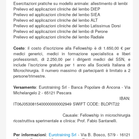
Esercitazioni pratiche su modello animale: allestimento di lembi
Prelievo ed applicazioni cliniche del lembo DIEP
Prelievo ed applicazioni cliniche del lembo SIEA
Prelievo ed applicazioni cliniche del lembo ALT
Prelievo ed applicazioni cliniche del lembo Latissimus Dorsi
Prelievo ed applicazioni cliniche del lembo di Perone
Prelievo ed applicazioni cliniche del lembo Radiale
Costo
: il costo d’iscrizione alla Fellowship è di 1.650,00 € per
medici generici, medici in formazione specialistica e liberi
professionisti, di 2.250,00 per i dirigenti medici del SSN, e
include l’iscrizione gratuita per 1 anno alla Società Italiana di
Microchirurgia. Il numero massimo di partecipanti è limitato a 2
persone/trimestre.
Versamento
: Eurotraining Srl - Banca Popolare di Ancona - Via
Michelangelo 2 - 65121 Pescara
IBAN:
IT06J0530815400000000002949 SWIFT CODE: BLOPIT22
Causale: Fellowship in microchirurgia
ricostruttiva sperimentale e clinica: Prof. Fabio Santanelli.
Per informazioni
:
Eurotraining Srl
- Via B. Bosco, 57/9 - 16121