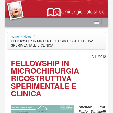
Home
home
/
News
/
Autori
FELLOWSHIP IN MICROCHIRURGIA RICOSTRUTTIVA
SPERIMENTALE E CLINICA
e-book
Board Editoriale
10/11/2012
FELLOWSHIP IN
News
MICROCHIRURGIA
Contatti
RICOSTRUTTIVA
Area utente
SPERIMENTALE E
Login
CLINICA
Registrazione
Password smarrita
Direttore: Prof.
Fabio Santanelli