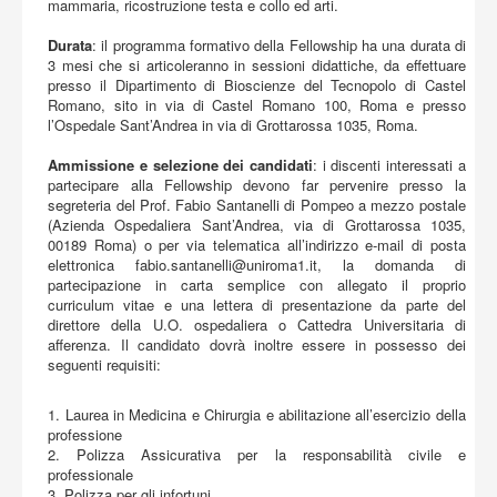
mammaria, ricostruzione testa e collo ed arti.
Durata
: il programma formativo della Fellowship ha una durata di
3 mesi che si articoleranno in sessioni didattiche, da effettuare
presso il Dipartimento di Bioscienze del Tecnopolo di Castel
Romano, sito in via di Castel Romano 100, Roma e presso
l’Ospedale Sant’Andrea in via di Grottarossa 1035, Roma.
Ammissione e selezione dei candidati
: i discenti interessati a
partecipare alla Fellowship devono far pervenire presso la
segreteria del Prof. Fabio Santanelli di Pompeo a mezzo postale
(Azienda Ospedaliera Sant’Andrea, via di Grottarossa 1035,
00189 Roma) o per via telematica all’indirizzo e-mail di posta
elettronica
fabio.santanelli@uniroma1.it
, la domanda di
partecipazione in carta semplice con allegato il proprio
curriculum vitae e una lettera di presentazione da parte del
direttore della U.O. ospedaliera o Cattedra Universitaria di
afferenza. Il candidato dovrà inoltre essere in possesso dei
seguenti requisiti:
1. Laurea in Medicina e Chirurgia e abilitazione all’esercizio della
professione
2. Polizza Assicurativa per la responsabilità civile e
professionale
3. Polizza per gli infortuni