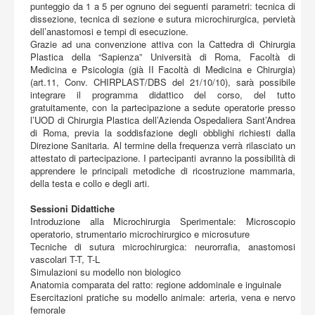
punteggio da 1 a 5 per ognuno dei seguenti parametri: tecnica di
dissezione, tecnica di sezione e sutura microchirurgica, pervietà
dell’anastomosi e tempi di esecuzione.
Grazie ad una convenzione attiva con la Cattedra di Chirurgia
Plastica della “Sapienza” Università di Roma, Facoltà di
Medicina e Psicologia (già II Facoltà di Medicina e Chirurgia)
(art.11, Conv. CHIRPLAST/DBS del 21/10/10), sarà possibile
integrare il programma didattico del corso, del tutto
gratuitamente, con la partecipazione a sedute operatorie presso
l’UOD di Chirurgia Plastica dell’Azienda Ospedaliera Sant’Andrea
di Roma, previa la soddisfazione degli obblighi richiesti dalla
Direzione Sanitaria. Al termine della frequenza verrà rilasciato un
attestato di partecipazione. I partecipanti avranno la possibilità di
apprendere le principali metodiche di ricostruzione mammaria,
della testa e collo e degli arti.
Sessioni Didattiche
Introduzione alla Microchirurgia Sperimentale: Microscopio
operatorio, strumentario microchirurgico e microsuture
Tecniche di sutura microchirurgica: neurorrafia, anastomosi
vascolari T-T, T-L
Simulazioni su modello non biologico
Anatomia comparata del ratto: regione addominale e inguinale
Esercitazioni pratiche su modello animale: arteria, vena e nervo
femorale