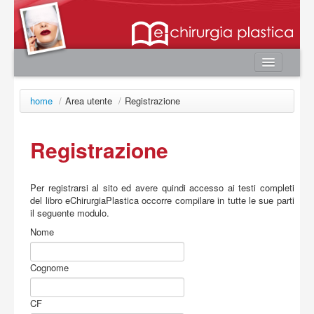
Home
home
/
Area utente
/
Registrazione
Autori
e-book
Registrazione
Board Editoriale
News
Per registrarsi al sito ed avere quindi accesso ai testi completi
del libro eChirurgiaPlastica occorre compilare in tutte le sue parti
Contatti
il seguente modulo.
Area utente
Nome
Login
Cognome
Registrazione
Password smarrita
CF