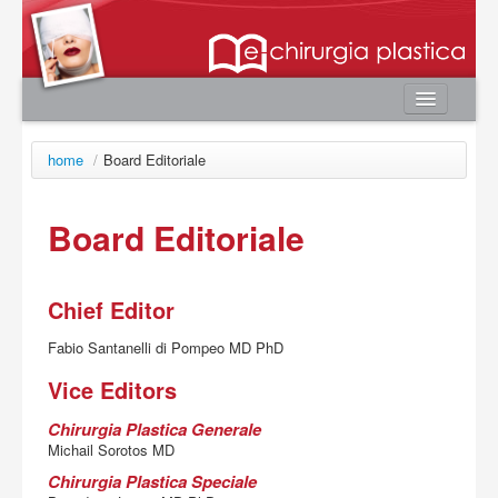
Home
home
/
Board Editoriale
Autori
e-book
Board Editoriale
Board Editoriale
News
Chief Editor
Contatti
Fabio Santanelli di Pompeo MD PhD
Area utente
Vice
Editors
Login
Chirurgia Plastica Generale
Registrazione
Michail Sorotos MD
Password smarrita
Chirurgia Plastica Speciale