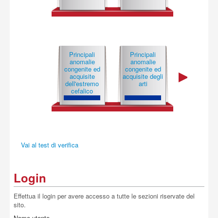
Acquista
Principali
Principali
Principali
anomalie
anomalie
anomalie
congenite ed
congenite ed
congenite 
acquisite
acquisite degli
acquisite d
dell'estremo
arti
tronco
cefalico
Vai al test di verifica
Login
Effettua il login per avere accesso a tutte le sezioni riservate del
sito.
Nome utente