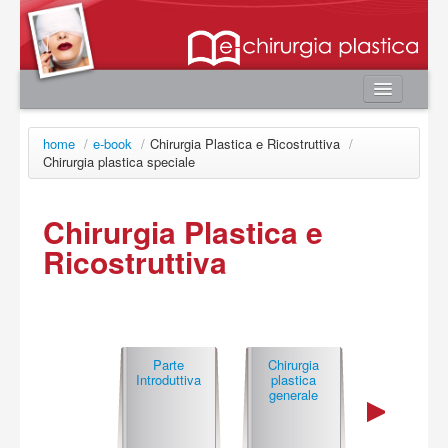
Home
home
/
e-book
/
Chirurgia Plastica e Ricostruttiva
/
Autori
Chirurgia plastica speciale
e-book
Chirurgia Plastica e
Board Editoriale
Ricostruttiva
News
Contatti
Area utente
Login
Parte
Chirurgia
Chirurgia
Introduttiva
plastica
plastica
Registrazione
generale
speciale
Password smarrita