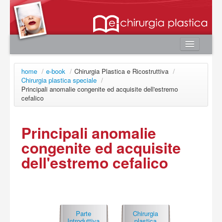
Home
home
/
e-book
/
Chirurgia Plastica e Ricostruttiva
/
Autori
Chirurgia plastica speciale
/
Principali anomalie congenite ed acquisite dell'estremo
e-book
cefalico
Board Editoriale
News
Principali anomalie
congenite ed acquisite
Contatti
dell'estremo cefalico
Area utente
Login
Registrazione
Password smarrita
Parte
Chirurgia
Chirurgia
Introduttiva
plastica
plastica