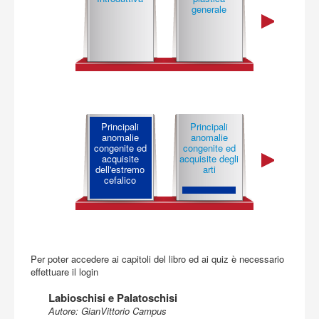
Acquista
generale
speciale
Principali
Principali
Principali
anomalie
anomalie
anomalie
congenite ed
congenite ed
congenite 
acquisite
acquisite degli
acquisite d
dell'estremo
arti
tronco
cefalico
Per poter accedere ai capitoli del libro ed ai quiz è necessario
effettuare il login
Labioschisi e Palatoschisi
Autore: GianVittorio Campus