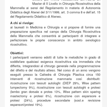
Acquista
Master di II Livello in Chirurgia Ricostruttiva della
Mammella ai sensi del Regolamento in materia di Autonomia
Didattica degli Atenei del 3/11/1999, art. 3 comma 8 e dell’art. 15
del Regolamento Didattico di Ateneo.
A chi si rivolge:
ai laureati in Medicina e Chirurgia e si propone di fornire una
preparazione specifica nel campo della Chirurgia Ricostruttiva
della Mammella che consentirà ai partecipanti di integrare e
perfezionare le proprie conoscenze in ambito senologico
ricostruttivo.
Obiettivi:
I partecipanti verranno edotti di tutte le metodiche in grado di
soddisfare qualsiasi esigenza ricostruttiva sia immediata che
differita, integrandosi al chirurgo generale nella programmazione
del difetto e del risultato atteso. Nel corso di un anno vengono
eseguiti presso la Cattedra di Chirurgia Plastica circa 150
interventi di ricostruzione mammaria così distribuiti:
ricostruzione con tessuti autologhi (DIEP 29%, Wise pattern
lumpectomy 9%), ricostruzione con tessuti autologhi e protesi
(lembo gran dorsale e protes 13%, Wise pattern skin sparing
mastectomy e protesi 6%), ricostruzione con espansore e
protesi (24%), procedure secondarie (sost.e revisione
espansori/protesi 19%).