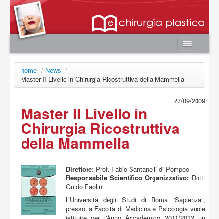
Home
home
/
News
/
Autori
Master II Livello in Chirurgia Ricostruttiva della Mammella
e-book
27/09/2009
Master II Livello in
Board Editoriale
Chirurgia Ricostruttiva
News
della Mammella
Contatti
Area utente
Direttore:
Prof. Fabio Santanelli di Pompeo
Login
Responsabile Scientifico Organizzativo:
Dott.
Guido Paolini
Registrazione
L’Università degli Studi di Roma “Sapienza”,
Password smarrita
presso la Facoltà di Medicina e Psicologia vuole
istituire per l'Anno Accademico 2011/2012 un