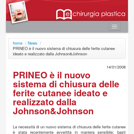
Home
home
/
News
/
Autori
PRINEO è il nuovo sistema di chiusura delle ferite cutanee
ideato e realizzato dalla Johnson&Johnson
e-book
Board Editoriale
14/01/2008
PRINEO è il nuovo
News
sistema di chiusura delle
Contatti
ferite cutanee ideato e
Area utente
realizzato dalla
Login
Johnson&Johnson
Registrazione
Password smarrita
La necessità di un nuovo sistema di chiusura delle ferite cutanee
è stata recentemente avvertita in maniera sensibile; basti