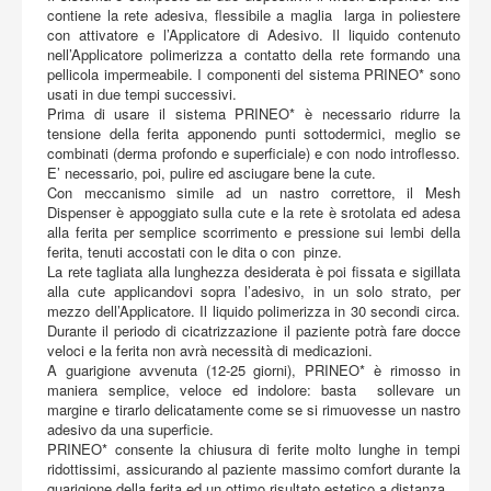
contiene la rete adesiva, flessibile a maglia larga in poliestere
con attivatore e l’Applicatore di Adesivo. Il liquido contenuto
nell’Applicatore polimerizza a contatto della rete formando una
pellicola impermeabile. I componenti del sistema PRINEO* sono
usati in due tempi successivi.
Prima di usare il sistema PRINEO* è necessario ridurre la
tensione della ferita apponendo punti sottodermici, meglio se
combinati (derma profondo e superficiale) e con nodo introflesso.
E’ necessario, poi, pulire ed asciugare bene la cute.
Con meccanismo simile ad un nastro correttore, il Mesh
Dispenser è appoggiato sulla cute e la rete è srotolata ed adesa
alla ferita per semplice scorrimento e pressione sui lembi della
ferita, tenuti accostati con le dita o con pinze.
La rete tagliata alla lunghezza desiderata è poi fissata e sigillata
alla cute applicandovi sopra l’adesivo, in un solo strato, per
mezzo dell’Applicatore. Il liquido polimerizza in 30 secondi circa.
Durante il periodo di cicatrizzazione il paziente potrà fare docce
veloci e la ferita non avrà necessità di medicazioni.
A guarigione avvenuta (12-25 giorni), PRINEO* è rimosso in
maniera semplice, veloce ed indolore: basta sollevare un
margine e tirarlo delicatamente come se si rimuovesse un nastro
adesivo da una superficie.
PRINEO* consente la chiusura di ferite molto lunghe in tempi
ridottissimi, assicurando al paziente massimo comfort durante la
guarigione della ferita ed un ottimo risultato estetico a distanza.