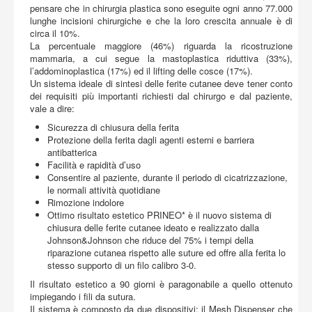
Acquista
pensare che in chirurgia plastica sono eseguite ogni anno 77.000
lunghe incisioni chirurgiche e che la loro crescita annuale è di
circa il 10%.
La percentuale maggiore (46%) riguarda la ricostruzione
mammaria, a cui segue la mastoplastica riduttiva (33%),
l’addominoplastica (17%) ed il lifting delle cosce (17%).
Un sistema ideale di sintesi delle ferite cutanee deve tener conto
dei requisiti più importanti richiesti dal chirurgo e dal paziente,
vale a dire:
Sicurezza di chiusura della ferita
Protezione della ferita dagli agenti esterni e barriera
antibatterica
Facilità e rapidità d’uso
Consentire al paziente, durante il periodo di cicatrizzazione,
le normali attività quotidiane
Rimozione indolore
Ottimo risultato estetico PRINEO* è il nuovo sistema di
chiusura delle ferite cutanee ideato e realizzato dalla
Johnson&Johnson che riduce del 75% i tempi della
riparazione cutanea rispetto alle suture ed offre alla ferita lo
stesso supporto di un filo calibro 3-0.
Il risultato estetico a 90 giorni è paragonabile a quello ottenuto
impiegando i fili da sutura.
Il sistema è composto da due dispositivi: il Mesh Dispenser che